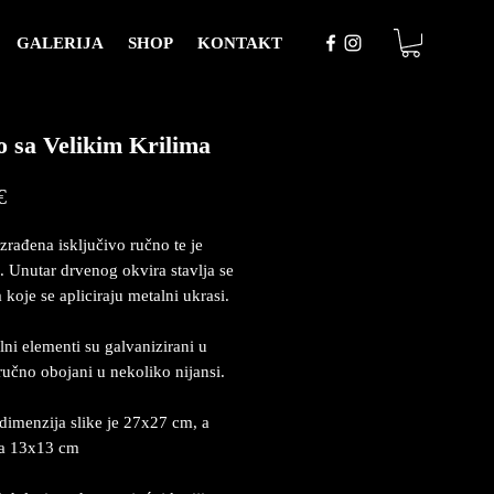
GALERIJA
SHOP
KONTAKT
 sa Velikim Krilima
Price
€
izrađena isključivo ručno te je
. Unutar drvenog okvira stavlja se
 koje se apliciraju metalni ukrasi.
lni elementi su galvanizirani u
 ručno obojani u nekoliko nijansi.
dimenzija slike je 27x27 cm, a
ja 13x13 cm