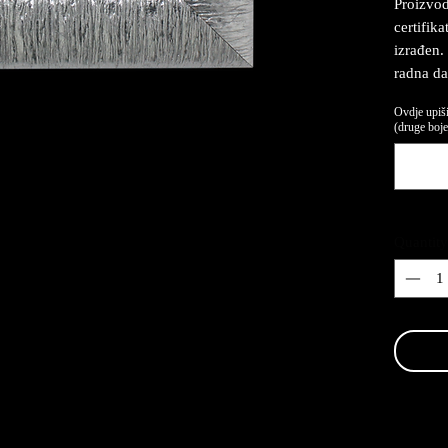
Proizvod
certifika
izrađen.
radna da
Ovdje upiši
(druge boje,
Quantity