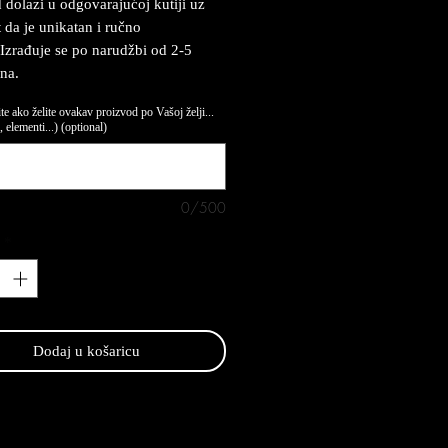
 dolazi u odgovarajućoj kutiji uz
t da je unikatan i ručno
 Izrađuje se po narudžbi od 2-5
na.
te ako želite ovakav proizvod po Vašoj želji...
 elementi...) (optional)
0/500
*
Dodaj u košaricu