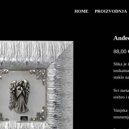
HOME
PROIZVODNJA
Anđeo
88,00 
Slika je 
unikatna
staklo na
Svi meta
srebro i
Vanjska 
unutarn