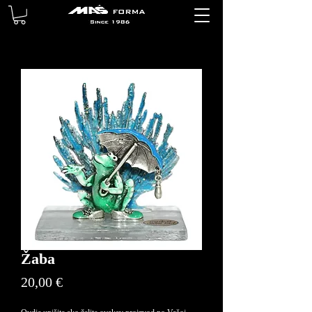
Žaba
Price
20,00 €