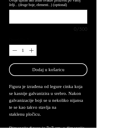
Ovdje upišite ako želite ovakav proizvod po Vašoj
želji... (druge boje, elementi...) (optional)
0/500
Quantity
*
Dodaj u košaricu
Figura je izrađena od legure cinka koja
se kasnije galvanizira u srebro. Nakon
galvanizacije boji se u nekoliko nijansa
te se kao takvo stavlja na
staklenu pločicu.
Dimenzija figure je 7x7 cm, a dimenzija