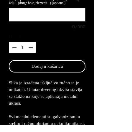
želji... (druge boje, elementi...) (optional)
0/500
Quantity
*
Dodaj u košaricu
Slika je izrađena isključivo ručno te je
unikatna. Unutar drvenog okvira stavlja
se staklo na koje se apliciraju metalni
ukrasi.
Svi metalni elementi su galvanizirani u
srebro i ručno obojani u nekoliko nijansi.