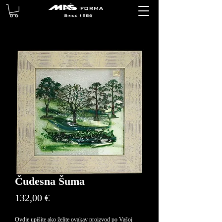
Čudesna Šuma
Price
132,00 €
Ovdje upišite ako želite ovakav proizvod po Vašoj