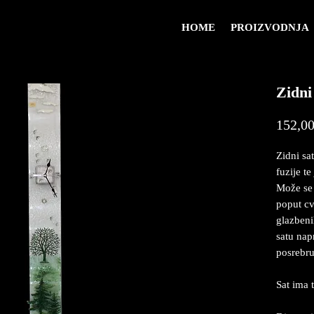
HOME
PROIZVODNJA
Zidni
152,00
Zidni sa
fuzije t
Može se 
poput cvj
glazbeni
satu nap
posrebru
Sat ima 