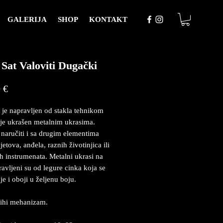
GALERIJA
SHOP
KONTAKT
 Sat Valoviti Dugački
Price
 €
t je napravljen od stakla tehnikom
e je ukrašen metalnim ukrasima.
naručiti i sa drugim elementima
etova, anđela, raznih životinjica ili
h instrumenata. Metalni ukrasi na
ravljeni su od legure cinka koja se
je i oboji u željenu boju.
tihi mehanizam.