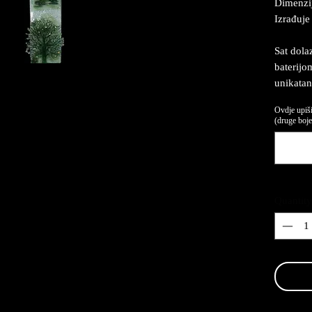
Dimenzij
Izrađuje
Sat dola
baterijom
unikatan
Ovdje upiši
(druge boje,
Quantity