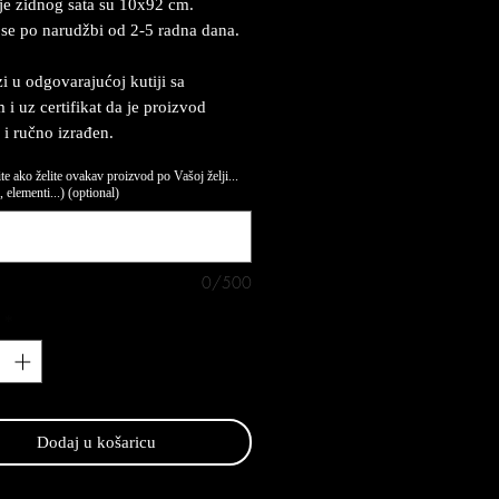
e zidnog sata su 10x92 cm.
 se po narudžbi od 2-5 radna dana.
zi u odgovarajućoj kutiji sa
 i uz certifikat da je proizvod
 i ručno izrađen.
te ako želite ovakav proizvod po Vašoj želji...
 elementi...) (optional)
0/500
*
Dodaj u košaricu