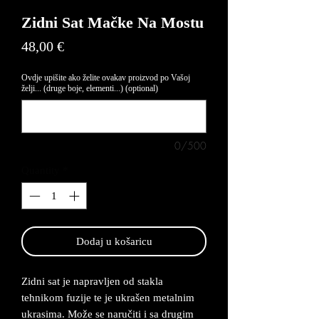
Zidni Sat Mačke Na Mostu
Price
48,00 €
Ovdje upišite ako želite ovakav proizvod po Vašoj
želji... (druge boje, elementi...) (optional)
0/500
Quantity
*
Dodaj u košaricu
Zidni sat je napravljen od stakla
tehnikom fuzije te je ukrašen metalnim
ukrasima. Može se naručiti i sa drugim