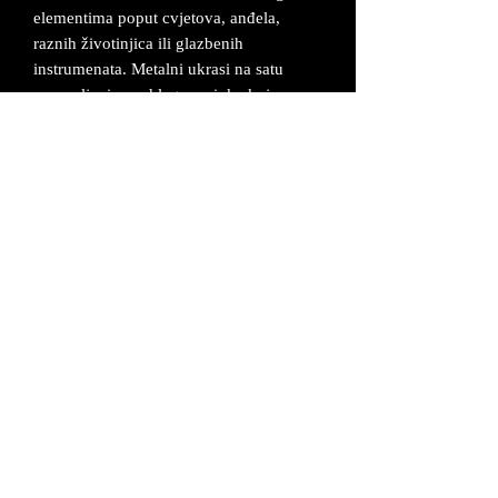
elementima poput cvjetova, anđela,
raznih životinjica ili glazbenih
instrumenata. Metalni ukrasi na satu
napravljeni su od legure cinka koja se
posrebruje i oboji u željenu boju.
Sat ima tihi mehanizam.
Dimenzije zidnog sata su 12x17 cm.
Izrađuje se po narudžbi od 2-5 radna
dana.
Sat dolazi u odgovarajućoj kutiji sa
baterijom i uz certifikat da je proizvod
unikatan i ručno izrađen.
UVJETI POSLOVANJA
©2026 MAŠ Forma - Alagovićeva 46, 10000