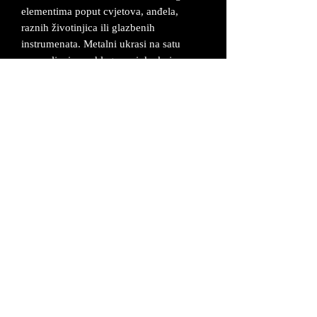
elementima poput cvjetova, anđela,
raznih životinjica ili glazbenih
instrumenata. Metalni ukrasi na satu
napravljeni su od legure cinka koja se
posrebruje i oboji u željenu boju.
Sat ima tihi mehanizam.
Dimenzije zidnog sata su 12x17 cm.
Izrađuje se po narudžbi od 2-5 radna
dana.
Sat dolazi u odgovarajućoj kutiji sa
baterijom i uz certifikat da je proizvod
unikatan i ručno izrađen.
UVJETI POSLOVANJA
©2026 MAŠ Forma - Alagovićeva 46, 10000