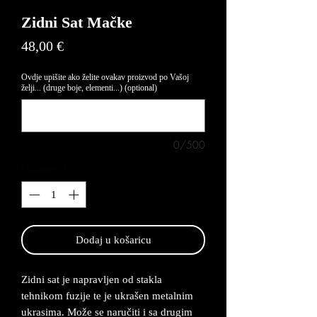
Zidni Sat Mačke
Price
48,00 €
Ovdje upišite ako želite ovakav proizvod po Vašoj
želji... (druge boje, elementi...) (optional)
0/500
Quantity
*
Dodaj u košaricu
Zidni sat je napravljen od stakla
tehnikom fuzije te je ukrašen metalnim
ukrasima. Može se naručiti i sa drugim