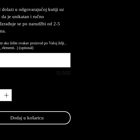
 dolazi u odgovarajućoj kutiji uz
t da je unikatan i ručno
 Izrađuje se po narudžbi od 2-5
na.
te ako želite ovakav proizvod po Vašoj želji...
 elementi...) (optional)
0/500
*
Dodaj u košaricu