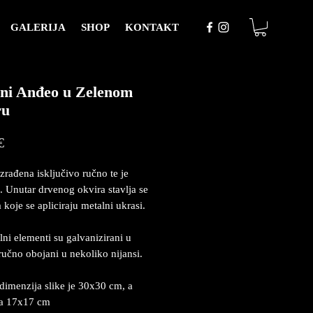
GALERIJA
SHOP
KONTAKT
ni Anđeo u Zelenom
ru
Price
€
izrađena isključivo ručno te je
. Unutar drvenog okvira stavlja se
 koje se apliciraju metalni ukrasi.
lni elementi su galvanizirani u
 ručno obojani u nekoliko nijansi.
dimenzija slike je 30x30 cm, a
ja 17x17 cm