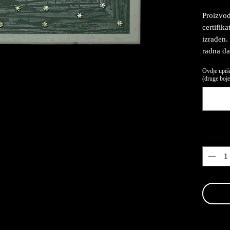
Proizvod
certifika
izrađen.
radna da
Ovdje upiši
(druge boje,
Quantity