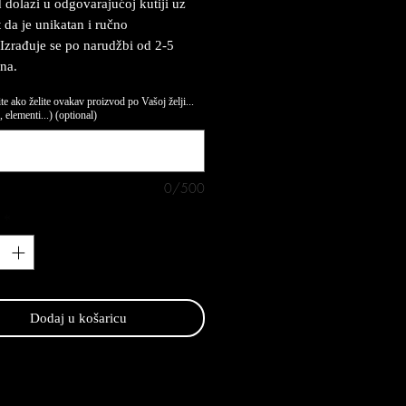
 dolazi u odgovarajućoj kutiji uz
t da je unikatan i ručno
 Izrađuje se po narudžbi od 2-5
na.
te ako želite ovakav proizvod po Vašoj želji...
 elementi...) (optional)
0/500
*
Dodaj u košaricu