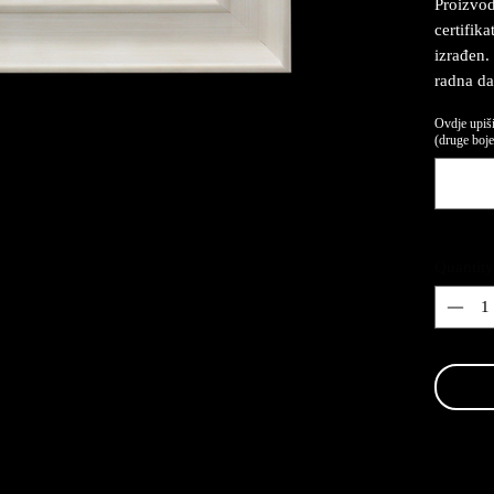
Proizvod
certifika
izrađen.
radna da
Ovdje upiši
(druge boje,
Quantity