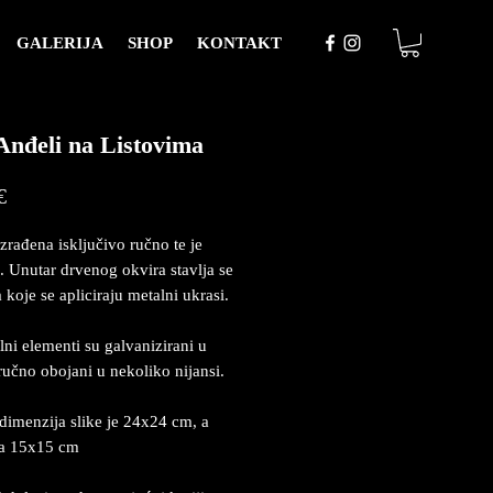
GALERIJA
SHOP
KONTAKT
Anđeli na Listovima
Price
€
izrađena isključivo ručno te je
. Unutar drvenog okvira stavlja se
 koje se apliciraju metalni ukrasi.
lni elementi su galvanizirani u
 ručno obojani u nekoliko nijansi.
dimenzija slike je 24x24 cm, a
ja 15x15 cm