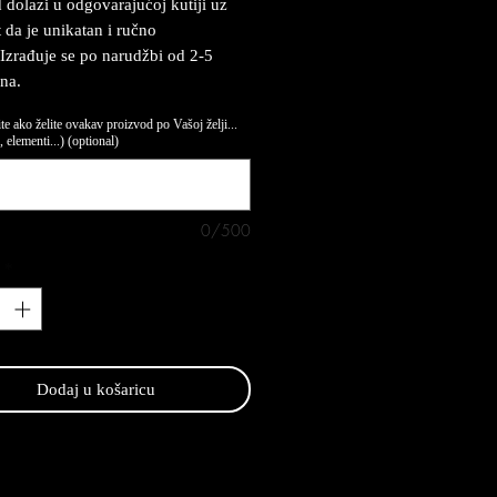
 dolazi u odgovarajućoj kutiji uz
t da je unikatan i ručno
 Izrađuje se po narudžbi od 2-5
na.
te ako želite ovakav proizvod po Vašoj želji...
 elementi...) (optional)
0/500
*
Dodaj u košaricu