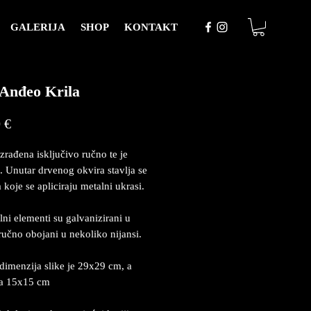
GALERIJA
SHOP
KONTAKT
 Anđeo Krila
Price
 €
izrađena isključivo ručno te je
. Unutar drvenog okvira stavlja se
 koje se apliciraju metalni ukrasi.
lni elementi su galvanizirani u
 ručno obojani u nekoliko nijansi.
dimenzija slike je 29x29 cm, a
ja 15x15 cm