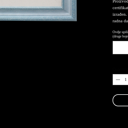
Proizvod
certifika
izrađen.
radna da
Ovdje upiši
(druge boje,
Quantity