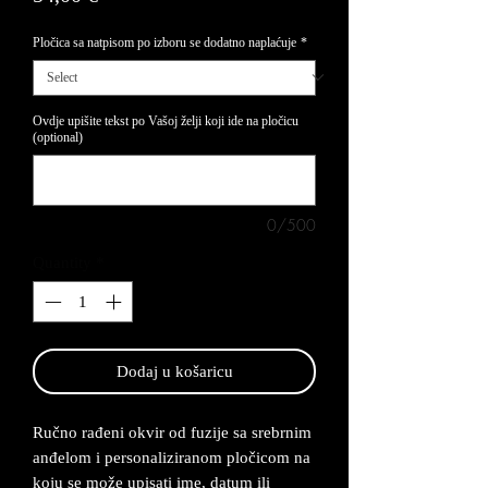
Pločica sa natpisom po izboru se dodatno naplaćuje
*
Ovdje upišite tekst po Vašoj želji koji ide na pločicu
(optional)
0/500
Quantity
*
Dodaj u košaricu
Ručno rađeni okvir od fuzije sa srebrnim
anđelom i personaliziranom pločicom na
koju se može upisati ime, datum ili