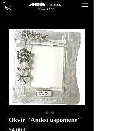
Okvir "Anđeo uspomene"
Price
54,00 €