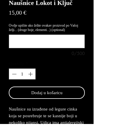
Naušnice Lokot i Ključ
Price
15,00 €
Ovdje upišite ako želite ovakav proizvod po Vašoj
želji... (druge boje, elementi...) (optional)
0/500
Quantity
*
Dodaj u košaricu
Naušnice su izrađene od legure cinka
koja se posrebruje te se kasnije boji u
nekoliko nijansi. Udica ima antialergijski
premaz te su naušnice lagane za nositi.