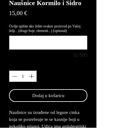
Naušnice Kormilo i Sidro
Price
15,00 €
Ovdje upišite ako želite ovakav proizvod po Vašoj
želji... (druge boje, elementi...) (optional)
0/500
Quantity
*
Dodaj u košaricu
Naušnice su izrađene od legure cinka
koja se posrebruje te se kasnije boji u
nekoliko nijansi. Udica ima antialergijski
premaz te su naušnice lagane za nositi.