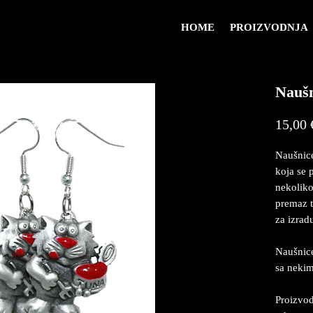
HOME
PROIZVODNJA
Nauš
15,00 
Naušnice
koja se p
nekoliko
premaz t
za izrad
Naušnice
sa neki
Proizvod