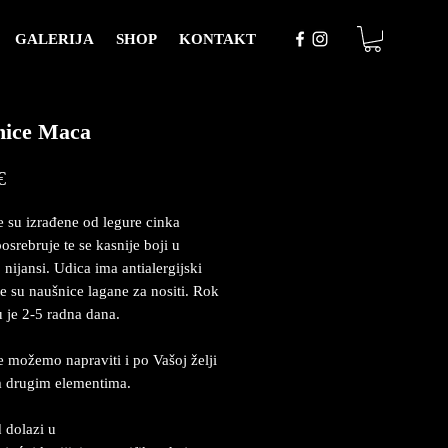
GALERIJA
SHOP
KONTAKT
nice Maca
Price
€
 su izrađene od legure cinka
osrebruje te se kasnije boji u
 nijansi. Udica ima antialergijski
e su naušnice lagane za nositi. Rok
u je 2-5 radna dana.
 možemo napraviti i po Vašoj želji
m drugim elementima.
 dolazi u