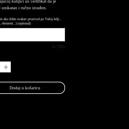
ućoj kutijici uz certifikat da je
 unikatan i ručno izrađen.
te ako želite ovakav proizvod po Vašoj želji...
 elementi...) (optional)
0/500
*
Dodaj u košaricu