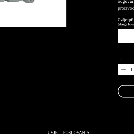
odgovaraj
proizvod
Ovdje upiši
(druge boje,
Quantity
UVJETI POSLOVANJA