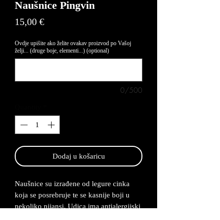
Naušnice Pingvin
Price
15,00 €
Ovdje upišite ako želite ovakav proizvod po Vašoj
želji... (druge boje, elementi...) (optional)
0/500
Quantity
*
Dodaj u košaricu
Naušnice su izrađene od legure cinka
koja se posrebruje te se kasnije boji u
nekoliko nijansi. Udica ima antialergijski
premaz te su naušnice lagane za nositi.