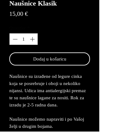
Naušnice Klasik
Price
15,00 €
Quantity
*
Dodaj u košaricu
Naušnice su izrađene od legure cinka
koja se posrebruje i oboji u nekoliko
nijansi. Udica ima antialergijski premaz
te su naušnice lagane za nositi. Rok za
izradu je 2-5 radna dana.
Naušnice možemo napraviti i po Vašoj
želji u drugim bojama.