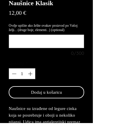
Naušnice Klasik
Price
12,00 €
Ovdje upišite ako želite ovakav proizvod po Vašoj
želji... (druge boje, elementi...) (optional)
0/500
Quantity
*
Dodaj u košaricu
Naušnice su izrađene od legure cinka
koja se posrebruje i oboji u nekoliko
nijansi. Udica ima antialergijski premaz
te su naušnice lagane za nositi. Rok za