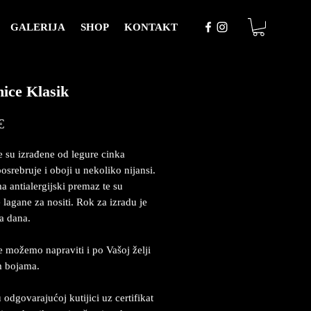
GALERIJA
SHOP
KONTAKT
ice Klasik
Price
€
 su izrađene od legure cinka
posrebruje i oboji u nekoliko nijansi.
a antialergijski premaz te su
 lagane za nositi. Rok za izradu je
a dana.
 možemo napraviti i po Vašoj želji
m bojama.
 odgovarajućoj kutijici uz certifikat