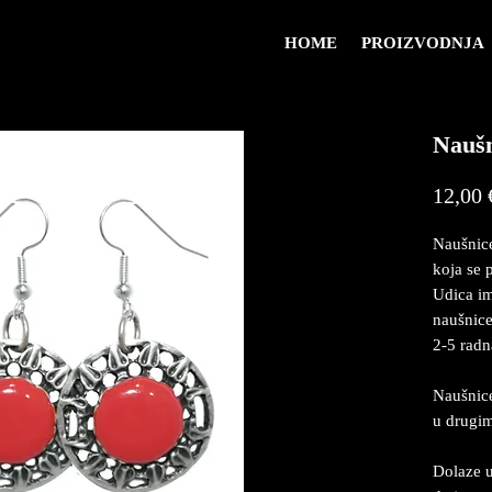
HOME
PROIZVODNJA
Naušn
12,00 
Naušnice
koja se 
Udica im
naušnice
2-5 radn
Naušnice
u drugi
Dolaze u