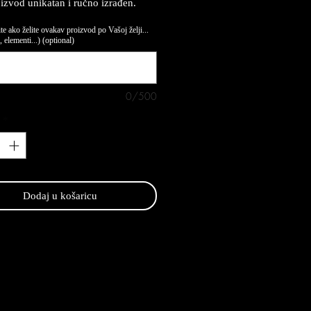
oizvod unikatan i ručno izrađen.
te ako želite ovakav proizvod po Vašoj želji...
 elementi...) (optional)
0/500
*
Dodaj u košaricu