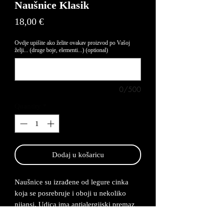
Naušnice Klasik
Price
18,00 €
Ovdje upišite ako želite ovakav proizvod po Vašoj
želji... (druge boje, elementi...) (optional)
0/500
Quantity
*
Dodaj u košaricu
Naušnice su izrađene od legure cinka
koja se posrebruje i oboji u nekoliko
nijansi. Udica ima antialergijski premaz
te su naušnice lagane za nositi. Rok za