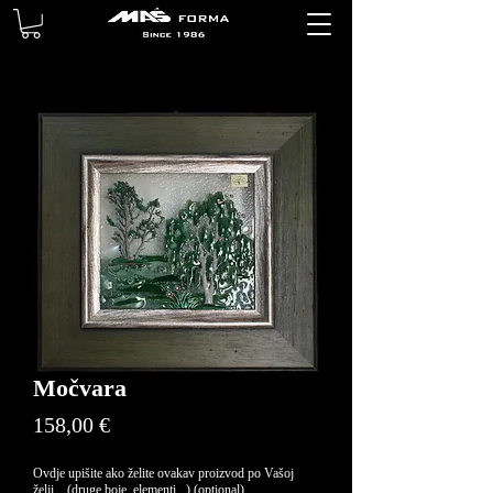
Močvara
Price
158,00 €
Ovdje upišite ako želite ovakav proizvod po Vašoj
želji... (druge boje, elementi...) (optional)