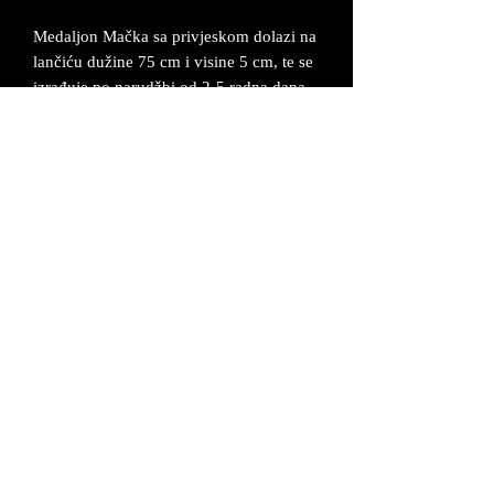
Medaljon Mačka sa privjeskom dolazi na
lančiću dužine 75 cm i visine 5 cm, te se
izrađuje po narudžbi od 2-5 radna dana.
Medaljon je napravljen od legure cinka
koju kasnije posrebrujemo i bojamo.
Lančić se proizvodi od bakrene žice koja
se također posrebruje. Medaljon možemo
napraviti i po Vašoj želji u nekim drugim
bojama ili sa drugim privjeskom.
Proizvod dolazi u
odgovarajućoj kutijici uz certifikat da je
proizvod unikatan i ručno izrađen.
UVJETI POSLOVANJA
©2026 MAŠ Forma - Alagovićeva 46, 10000