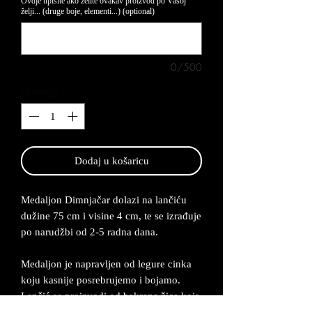
Ovdje upišite ako želite ovakav proizvod po Vašoj
želji... (druge boje, elementi...) (optional)
0/500
Quantity
*
Dodaj u košaricu
Medaljon Dimnjačar dolazi na lančiću
dužine 75 cm i visine 4 cm, te se izrađuje
po narudžbi od 2-5 radna dana.
Medaljon je napravljen od legure cinka
koju kasnije posrebrujemo i bojamo.
Lančić se proizvodi od bakrene žice koja