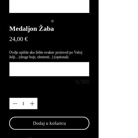
Medaljon Žaba
Price
24,00 €
Ovdje upišite ako želite ovakav proizvod po Vašoj
želji... (druge boje, elementi...) (optional)
0/500
Quantity
*
Dodaj u košaricu