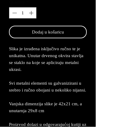
Quantity
*
Dodaj u košaricu
Slika je izrađena isključivo ručno te je
unikatna. Unutar drvenog okvira stavlja
se staklo na koje se apliciraju metalni
ukrasi.
Svi metalni elementi su galvanizirani u
srebro i ručno obojani u nekoliko nijansi.
Vanjska dimenzija slike je 42x21 cm, a
unutarnja 29x8 cm
Proizvod dolazi u odgovarajućoj kutiji uz
certifikat da je unikatan i ručno