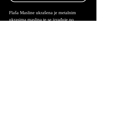
Flaša Masline ukrašena je metalnim
ukrasima maslina te se izrađuje po
narudžbi od 2-5 radna dana.
Dimenzije: 11x32 cm
Metalni ukrasi napravljeni su od legure
cinka koja se posrebruje i oboji u željenu
boju.
Proizvod dolazi u odgovarajućoj kutiji uz
certifikat da je proizvod unikatan i ručno
izrađen.
UVJETI POSLOVANJA
©2026 MAŠ Forma - Alagovićeva 46, 10000
Zagreb *
mas-forma@mas-forma.hr