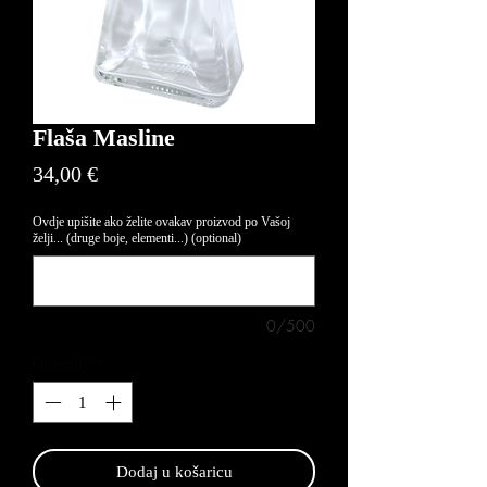
Flaša Masline
Price
34,00 €
Ovdje upišite ako želite ovakav proizvod po Vašoj
želji... (druge boje, elementi...) (optional)
0/500
Quantity
*
Dodaj u košaricu