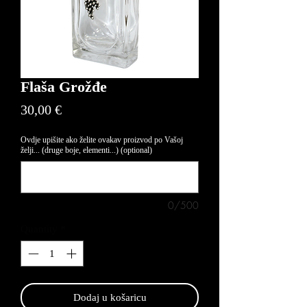
Flaša Grožđe
Price
30,00 €
Ovdje upišite ako želite ovakav proizvod po Vašoj
želji... (druge boje, elementi...) (optional)
0/500
Quantity
*
Dodaj u košaricu