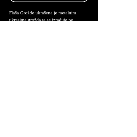
Flaša Grožđe ukrašena je metalnim
ukrasima grožđa te se izrađuje po
narudžbi od 2-5 radna dana.
Dimenzije: 9x35 cm
Metalni ukrasi napravljeni su od legure
cinka koja se posrebruje i oboji u željenu
boju.
Proizvod dolazi u odgovarajućoj kutiji uz
certifikat da je proizvod unikatan i ručno
izrađen.
UVJETI POSLOVANJA
©2026 MAŠ Forma - Alagovićeva 46, 10000
Zagreb *
mas-forma@mas-forma.hr