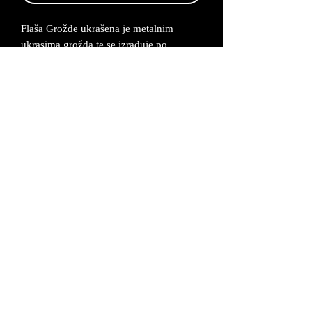
Flaša Grožđe ukrašena je metalnim
ukrasima grožđa te se izrađuje po
narudžbi od 2-5 radna dana.
Dimenzije: 7x35 cm
Metalni ukrasi napravljeni su od legure
cinka koja se posrebruje i oboji u željenu
boju.
Proizvod dolazi u odgovarajućoj kutiji uz
certifikat da je proizvod unikatan i ručno
izrađen.
UVJETI POSLOVANJA
©2026 MAŠ Forma - Alagovićeva 46, 10000
Zagreb *
mas-forma@mas-forma.hr