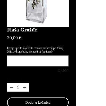
Flaša Grožđe
Price
30,00 €
Ovdje upišite ako želite ovakav proizvod po Vašoj
želji... (druge boje, elementi...) (optional)
0/500
Quantity
*
Dodaj u košaricu