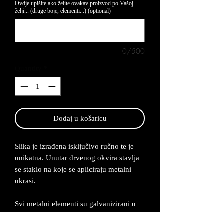
Ovdje upišite ako želite ovakav proizvod po Vašoj
želji... (druge boje, elementi...) (optional)
0/500
Quantity
*
Dodaj u košaricu
Slika je izrađena isključivo ručno te je
unikatna. Unutar drvenog okvira stavlja
se staklo na koje se apliciraju metalni
ukrasi.
Svi metalni elementi su galvanizirani u
srebro i ručno obojani u nekoliko nijansi.