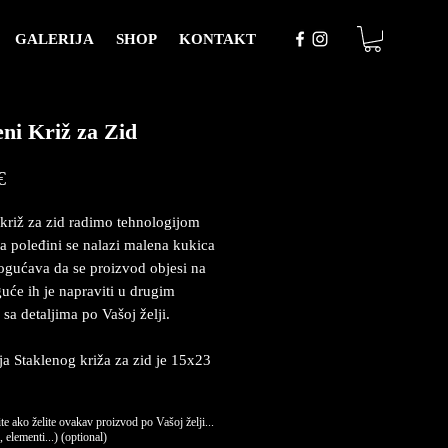
GALERIJA
SHOP
KONTAKT
eni Križ za Zid
Price
€
 križ za zid radimo tehnologijom
Na poleđini se nalazi malena kukica
gućava da se proizvod objesi na
uće ih je napraviti u drugim
 sa detaljima po Vašoj želji.
a Staklenog križa za zid je 15x23
te ako želite ovakav proizvod po Vašoj želji...
 elementi...) (optional)