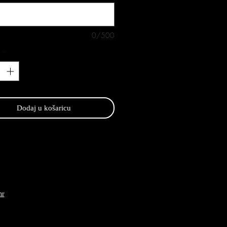
0/500
*
Dodaj u košaricu
hr