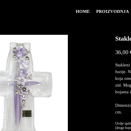
HOME
PROIZVODNJA
Stakl
36,00 
Stakleni
fuzije. 
koja omo
zid. Mog
bojama i
Dimenzij
cm.
Ovdje upiši
(druge boje,