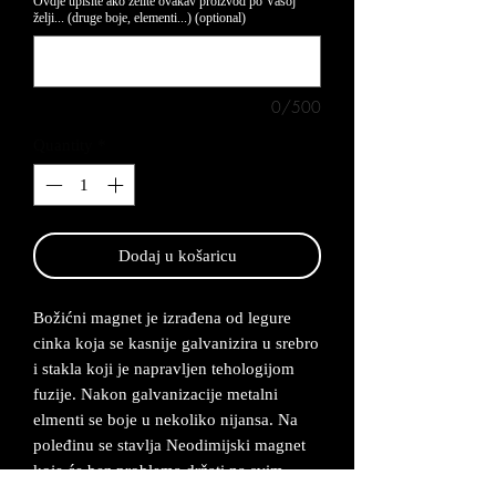
Ovdje upišite ako želite ovakav proizvod po Vašoj
želji... (druge boje, elementi...) (optional)
0/500
Quantity
*
Dodaj u košaricu
Božićni magnet je izrađena od legure
cinka koja se kasnije galvanizira u srebro
i stakla koji je napravljen tehologijom
fuzije. Nakon galvanizacije metalni
elmenti se boje u nekoliko nijansa. Na
poleđinu se stavlja Neodimijski magnet
koje će bez problema držati na svim