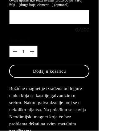
Ovdje upišite ako želite ovakav proizvod po Vašoj
želji... (druge boje, elementi...) (optional)
0/500
Quantity
*
Dodaj u košaricu
Božićne magnet je izrađena od legure
cinka koja se kasnije galvanizira u
srebro. Nakon galvanizacije boji se u
nekoliko nijansa. Na poleđinu se stavlja
Neodimijski magnet koje će bez
problema držati na svim metalnim
površinama.