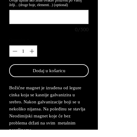
Ovdje upišite ako želite ovakav proizvod po Vašoj
želji... (druge boje, elementi...) (optional)
0/500
Quantity
*
Dodaj u košaricu
Božićne magnet je izrađena od legure
cinka koja se kasnije galvanizira u
srebro. Nakon galvanizacije boji se u
nekoliko nijansa. Na poleđinu se stavlja
Neodimijski magnet koje će bez
problema držati na svim metalnim
površinama.