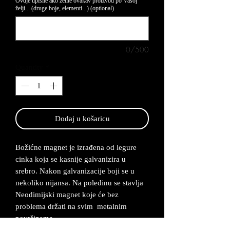
Ovdje upišite ako želite ovakav proizvod po Vašoj
želji... (druge boje, elementi...) (optional)
0/500
Quantity
*
Dodaj u košaricu
Božićne magnet je izrađena od legure
cinka koja se kasnije galvanizira u
srebro. Nakon galvanizacije boji se u
nekoliko nijansa. Na poleđinu se stavlja
Neodimijski magnet koje će bez
problema držati na svim metalnim
površinama.