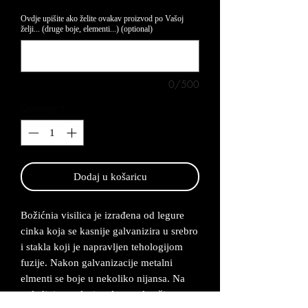
Ovdje upišite ako želite ovakav proizvod po Vašoj
želji... (druge boje, elementi...) (optional)
0/500
Quantity
*
Dodaj u košaricu
Božićnia visilica je izrađena od legure
cinka koja se kasnije galvanizira u srebro
i stakla koji je napravljen tehologijom
fuzije. Nakon galvanizacije metalni
elmenti se boje u nekoliko nijansa. Na
poleđini se nalazi mala metalna žica na