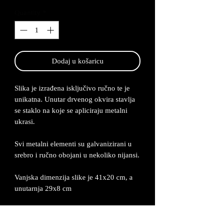
Quantity
*
Dodaj u košaricu
Slika je izrađena isključivo ručno te je
unikatna. Unutar drvenog okvira stavlja
se staklo na koje se apliciraju metalni
ukrasi.
Svi metalni elementi su galvanizirani u
srebro i ručno obojani u nekoliko nijansi.
Vanjska dimenzija slike je 41x20 cm, a
unutarnja 29x8 cm
Proizvod dolazi u odgovarajućoj kutiji uz