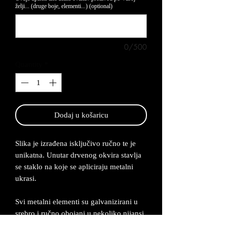
želji... (druge boje, elementi...) (optional)
0/500
Quantity
*
Dodaj u košaricu
Slika je izrađena isključivo ručno te je
unikatna. Unutar drvenog okvira stavlja
se staklo na koje se apliciraju metalni
ukrasi.
Svi metalni elementi su galvanizirani u
srebro i ručno obojani u nekoliko nijansi.