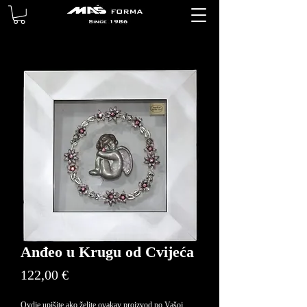
Anđeo u Krugu od Cvijeća
Price
122,00 €
Ovdje upišite ako želite ovakav proizvod po Vašoj