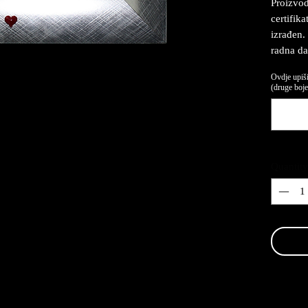
Proizvod
certifika
izrađen.
radna da
Ovdje upiši
(druge boje,
Quantity