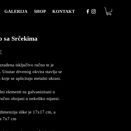
GALERIJA
SHOP
KONTAKT
 sa Srčekima
Price
€
izrađena isključivo ručno te je
. Unutar drvenog okvira stavlja se
 koje se apliciraju metalni ukrasi.
lni elementi su galvanizirani u
 ručno obojani u nekoliko nijansi.
dimenzija slike je 17x17 cm, a
ja 7x7 cm