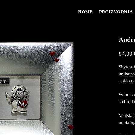
HOME
PROIZVODNJA
Anđeo
84,00 
Slika je 
unikatna
staklo na
Svi meta
srebro i
Vanjska 
unutarn