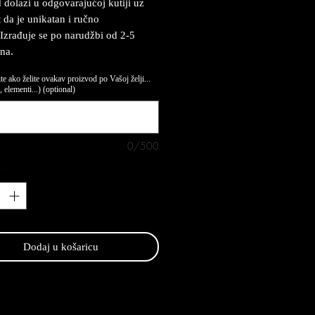
 dolazi u odgovarajućoj kutiji uz
t da je unikatan i ručno
 Izrađuje se po narudžbi od 2-5
na.
te ako želite ovakav proizvod po Vašoj želji...
 elementi...) (optional)
0/500
*
Dodaj u košaricu