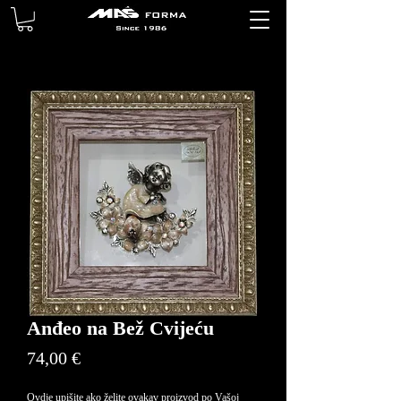
Anđeo na Bež Cvijeću
Price
74,00 €
Ovdje upišite ako želite ovakav proizvod po Vašoj