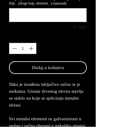
želji... (druge boje, elementi...) (optional)
0/500
Quantity
*
Dodaj u košaricu
Slika je izrađena isključivo ručno te je
unikatna. Unutar drvenog okvira stavlja
se staklo na koje se apliciraju metalni
ukrasi.
Svi metalni elementi su galvanizirani u
srebro i ručno obojani u nekoliko nijansi.