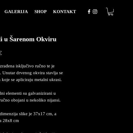
GALERIJA
SHOP
KONTAKT
i u Šarenom Okviru
Price
€
izrađena isključivo ručno te je
. Unutar drvenog okvira stavlja se
 koje se apliciraju metalni ukrasi.
lni elementi su galvanizirani u
 ručno obojani u nekoliko nijansi.
dimenzija slike je 37x17 cm, a
ja 28x8 cm