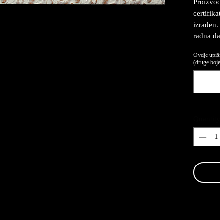
Proizvod
certifika
izrađen.
radna da
Ovdje upiši
(druge boje,
Quantity