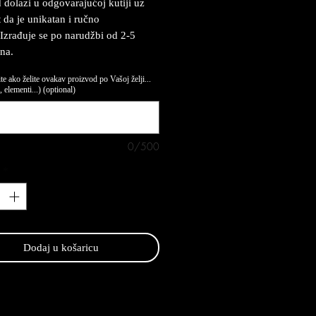
 dolazi u odgovarajućoj kutiji uz
t da je unikatan i ručno
 Izrađuje se po narudžbi od 2-5
na.
te ako želite ovakav proizvod po Vašoj želji...
 elementi...) (optional)
0/500
*
Dodaj u košaricu