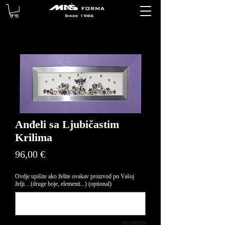
Anđeli sa Ljubičastim
Krilima
Price
96,00 €
Ovdje upišite ako želite ovakav proizvod po Vašoj
želji... (druge boje, elementi...) (optional)
0/500