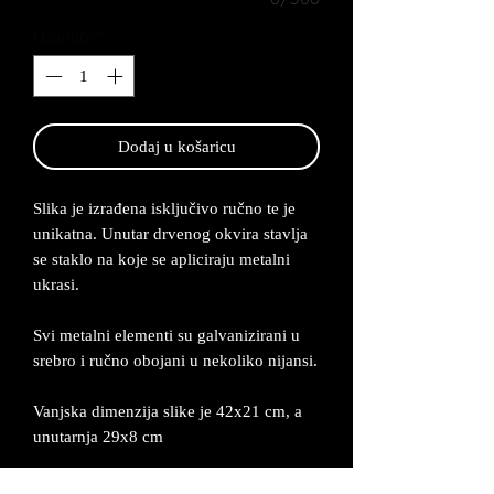
Quantity
*
Dodaj u košaricu
Slika je izrađena isključivo ručno te je
unikatna. Unutar drvenog okvira stavlja
se staklo na koje se apliciraju metalni
ukrasi.
Svi metalni elementi su galvanizirani u
srebro i ručno obojani u nekoliko nijansi.
Vanjska dimenzija slike je 42x21 cm, a
unutarnja 29x8 cm
Proizvod dolazi u odgovarajućoj kutiji uz