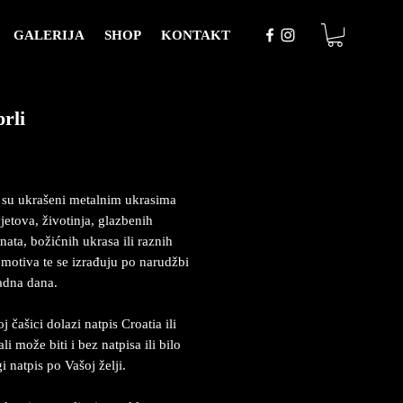
GALERIJA
SHOP
KONTAKT
rli
Price
 su ukrašeni metalnim ukrasima
jetova, životinja, glazbenih
nata, božićnih ukrasa ili raznih
motiva te se izrađuju po narudžbi
adna dana.
 čašici dolazi natpis Croatia ili
li može biti i bez natpisa ili bilo
i natpis po Vašoj želji.