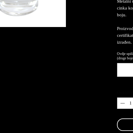
Metalni 
cinka ko
boju.
Proizvod
certifik
izrađen.
Ovdje upiši
(druge boje,
Quantity