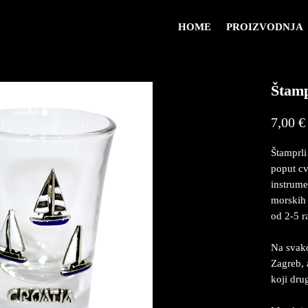
HOME
PROIZVODNJA
Štamp
7,00 €
Štamprli
poput cv
instrume
morskih 
od 2-5 r
Na svakoj
Zagreb, a
koji drug