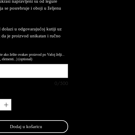
ukrasi napravljeni su od legure
ja se posrebruje i oboji u željenu
 dolazi u odgovarajućoj kutiji uz
at da je proizvod unikatan i ručno
te ako želite ovakav proizvod po Vašoj želji...
 elementi...) (optional)
0/500
*
Dodaj u košaricu