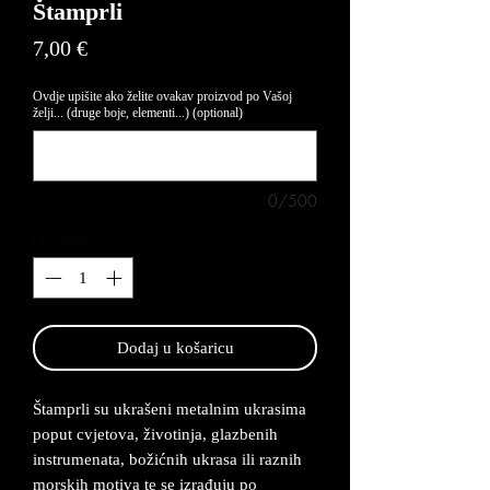
Štamprli
Price
7,00 €
Ovdje upišite ako želite ovakav proizvod po Vašoj
želji... (druge boje, elementi...) (optional)
0/500
Quantity
*
Dodaj u košaricu
Štamprli su ukrašeni metalnim ukrasima
poput cvjetova, životinja, glazbenih
instrumenata, božićnih ukrasa ili raznih
morskih motiva te se izrađuju po