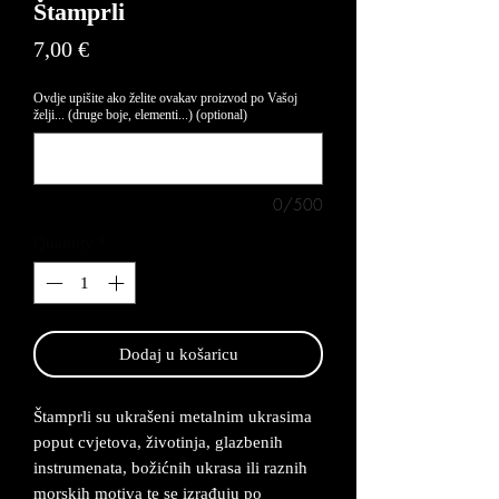
Štamprli
Price
7,00 €
Ovdje upišite ako želite ovakav proizvod po Vašoj
želji... (druge boje, elementi...) (optional)
0/500
Quantity
*
Dodaj u košaricu
Štamprli su ukrašeni metalnim ukrasima
poput cvjetova, životinja, glazbenih
instrumenata, božićnih ukrasa ili raznih
morskih motiva te se izrađuju po