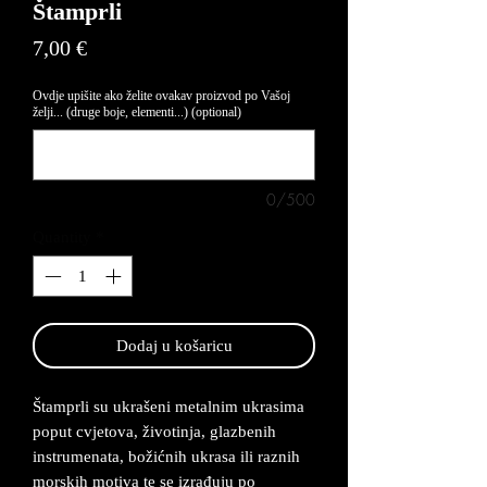
Štamprli
Price
7,00 €
Ovdje upišite ako želite ovakav proizvod po Vašoj
želji... (druge boje, elementi...) (optional)
0/500
Quantity
*
Dodaj u košaricu
Štamprli su ukrašeni metalnim ukrasima
poput cvjetova, životinja, glazbenih
instrumenata, božićnih ukrasa ili raznih
morskih motiva te se izrađuju po