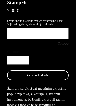
Štamprli
Price
7,00 €
Ovdje upišite ako želite ovakav proizvod po Vašoj
želji... (druge boje, elementi...) (optional)
0/500
Quantity
*
Dodaj u košaricu
Štamprli su ukrašeni metalnim ukrasima
poput cvjetova, životinja, glazbenih
instrumenata, božićnih ukrasa ili raznih
morskih motiva te se izrađuju po