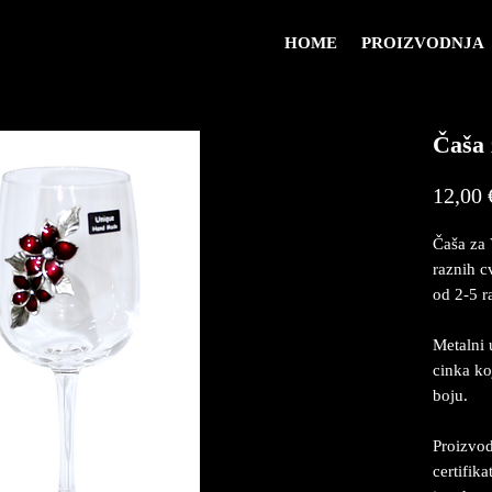
HOME
PROIZVODNJA
Čaša 
12,00 
Čaša za 
raznih c
od 2-5 r
Metalni 
cinka ko
boju.
Proizvod
certifik