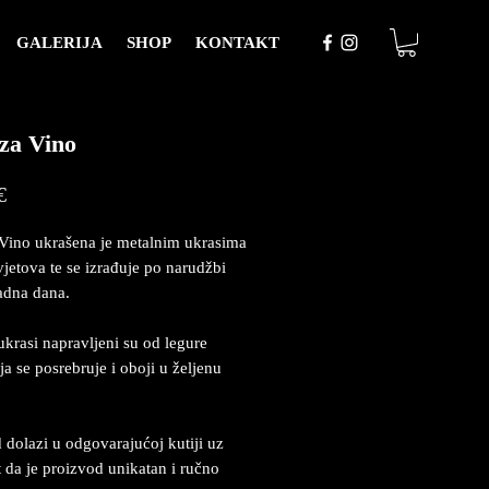
GALERIJA
SHOP
KONTAKT
za Vino
Price
€
Vino ukrašena je metalnim ukrasima
vjetova te se izrađuje po narudžbi
adna dana.
ukrasi napravljeni su od legure
ja se posrebruje i oboji u željenu
 dolazi u odgovarajućoj kutiji uz
at da je proizvod unikatan i ručno