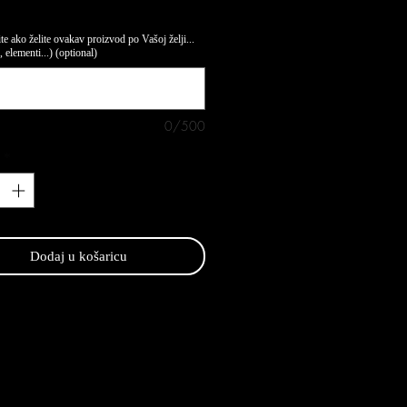
te ako želite ovakav proizvod po Vašoj želji...
 elementi...) (optional)
0/500
*
Dodaj u košaricu