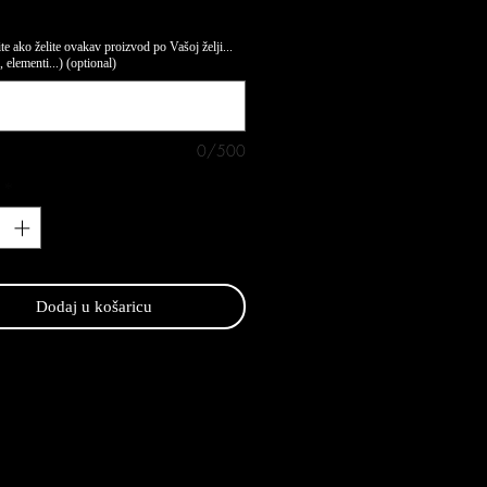
te ako želite ovakav proizvod po Vašoj želji...
 elementi...) (optional)
0/500
*
Dodaj u košaricu