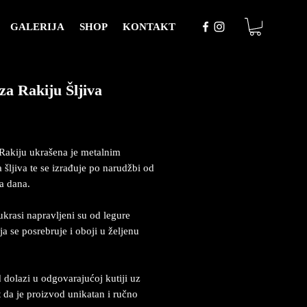
GALERIJA
SHOP
KONTAKT
za Rakiju Šljiva
Price
Rakiju ukrašena je metalnim
 šljiva te se izrađuje po narudžbi od
a dana.
ukrasi napravljeni su od legure
ja se posrebruje i oboji u željenu
 dolazi u odgovarajućoj kutiji uz
at da je proizvod unikatan i ručno