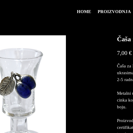
HOME
PROIZVODNJA
Čaša 
7,00 €
Čaša za 
ukrasima
2-5 radn
Metalni 
cinka ko
boju.
Proizvod
certifik